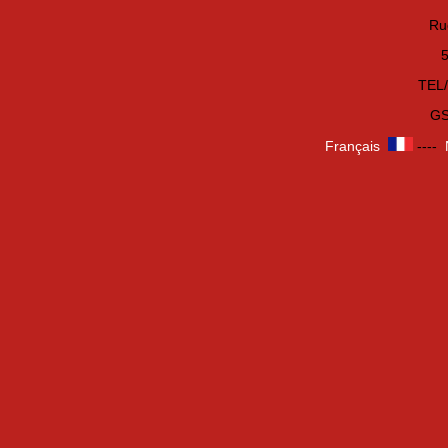
Ru
TEL/
GS
Français
----