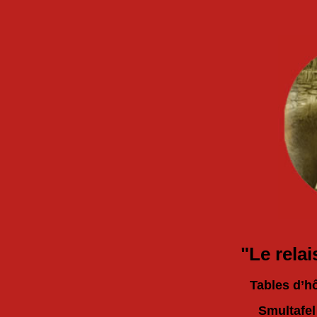
"Le relai
Tables d’h
Smultafe